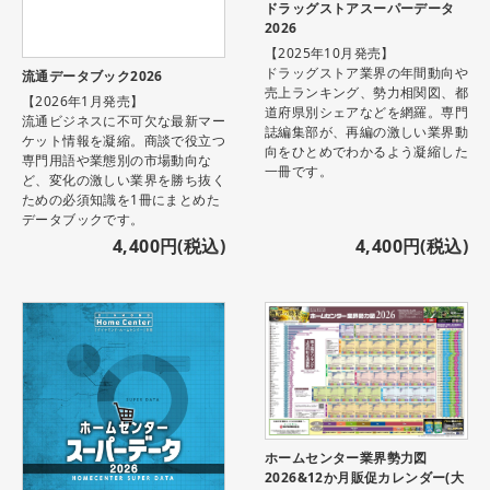
ドラッグストアスーパーデータ
2026
【2025年10月発売】
ドラッグストア業界の年間動向や
流通データブック2026
売上ランキング、勢力相関図、都
【2026年1月発売】
道府県別シェアなどを網羅。専門
流通ビジネスに不可欠な最新マー
誌編集部が、再編の激しい業界動
ケット情報を凝縮。商談で役立つ
向をひとめでわかるよう凝縮した
専門用語や業態別の市場動向な
一冊です。
ど、変化の激しい業界を勝ち抜く
ための必須知識を1冊にまとめた
データブックです。
4,400円(税込)
4,400円(税込)
ホームセンター業界勢力図
2026&12か月販促カレンダー(大