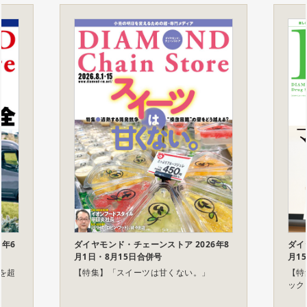
ダイ
6年6
ダイヤモンド・チェーンストア 2026年8
月1
月1日・8月15日合併号
【特
を超
【特集】「スイーツは甘くない。」
ック 