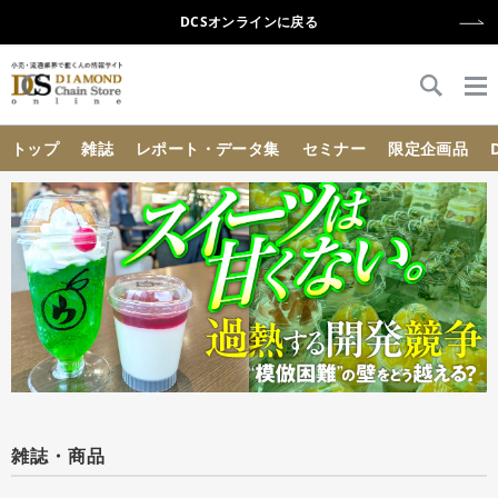
DCSオンラインに戻る
{{ BaseInfo.shop_name }}
トップ
雑誌
レポート・データ集
セミナー
限定企画品
雑誌・商品