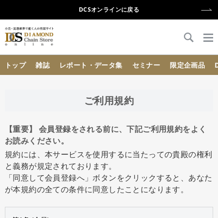
DCSオンラインに戻る
{{ BaseInfo.shop_name }}
トップ
雑誌
レポート・データ集
セミナー
限定企画品
ご利用規約
【重要】 会員登録をされる前に、下記ご利用規約をよく
お読みください。
規約には、本サービスを使用するに当たっての貴殿の権利
と義務が規定されております。
「同意して会員登録へ」ボタンをクリックすると、あなた
が本規約の全ての条件に同意したことになります。