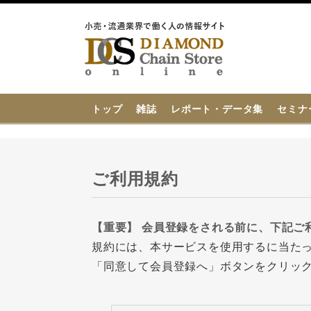
{{ BaseInfo.shop_name }}
トップ
雑誌
レポート・データ集
セミナ
ご利用規約
【重要】 会員登録をされる前に、下記ご
規約には、本サービスを使用するに当た
「同意して会員登録へ」ボタンをクリッ