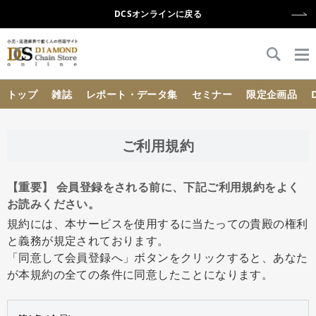
DCSオンラインに戻る
{{ BaseInfo.shop_name }}
トップ
雑誌
レポート・データ集
セミナー
限定企画品
ご利用規約
【重要】 会員登録をされる前に、下記ご利用規約をよく
お読みください。
規約には、本サービスを使用するに当たっての貴殿の権利
と義務が規定されております。
「同意して会員登録へ」ボタンをクリックすると、あなた
が本規約の全ての条件に同意したことになります。