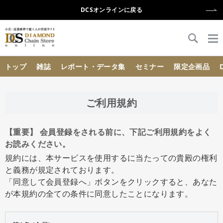
DCSオンラインに戻る
{{ BaseInfo.shop_name }}
トップ
雑誌
レポート・データ集
セミナー
限定企画品
ご利用規約
【重要】 会員登録をされる前に、下記ご利用規約をよく
お読みください。
規約には、本サービスを使用するに当たっての貴殿の権利
と義務が規定されております。
「同意して会員登録へ」ボタンをクリックすると、あなた
が本規約の全ての条件に同意したことになります。