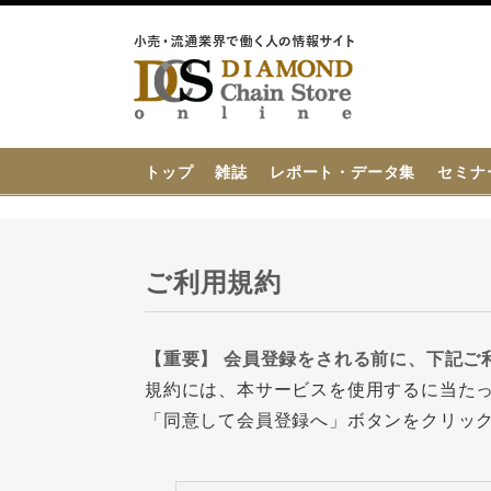
{{ BaseInfo.shop_name }}
トップ
雑誌
レポート・データ集
セミナ
ご利用規約
【重要】 会員登録をされる前に、下記ご
規約には、本サービスを使用するに当た
「同意して会員登録へ」ボタンをクリッ