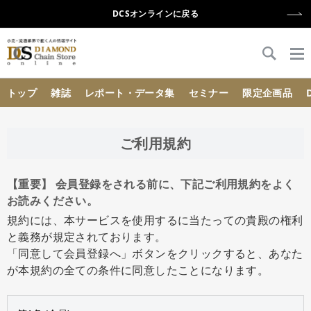
DCSオンラインに戻る
{{ BaseInfo.shop_name }}
トップ
雑誌
レポート・データ集
セミナー
限定企画品
ご利用規約
【重要】 会員登録をされる前に、下記ご利用規約をよく
お読みください。
規約には、本サービスを使用するに当たっての貴殿の権利
と義務が規定されております。
「同意して会員登録へ」ボタンをクリックすると、あなた
が本規約の全ての条件に同意したことになります。