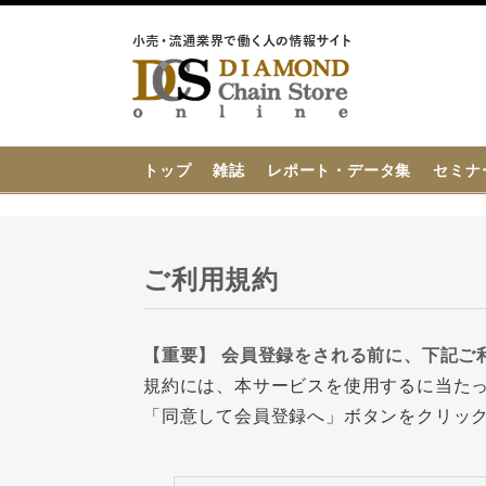
{{ BaseInfo.shop_name }}
トップ
雑誌
レポート・データ集
セミナ
ご利用規約
【重要】 会員登録をされる前に、下記ご
規約には、本サービスを使用するに当た
「同意して会員登録へ」ボタンをクリッ