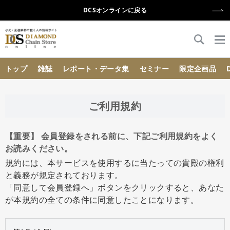
DCSオンラインに戻る
{{ BaseInfo.shop_name }}
トップ
雑誌
レポート・データ集
セミナー
限定企画品
ご利用規約
【重要】 会員登録をされる前に、下記ご利用規約をよく
お読みください。
規約には、本サービスを使用するに当たっての貴殿の権利
と義務が規定されております。
「同意して会員登録へ」ボタンをクリックすると、あなた
が本規約の全ての条件に同意したことになります。