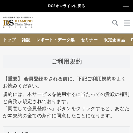
DCSオンラインに戻る
{{ BaseInfo.shop_name }}
トップ
雑誌
レポート・データ集
セミナー
限定企画品
ご利用規約
【重要】 会員登録をされる前に、下記ご利用規約をよく
お読みください。
規約には、本サービスを使用するに当たっての貴殿の権利
と義務が規定されております。
「同意して会員登録へ」ボタンをクリックすると、あなた
が本規約の全ての条件に同意したことになります。