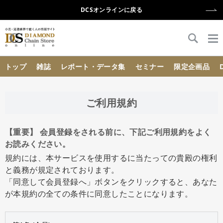
DCSオンラインに戻る
{{ BaseInfo.shop_name }}
トップ
雑誌
レポート・データ集
セミナー
限定企画品
ご利用規約
【重要】 会員登録をされる前に、下記ご利用規約をよく
お読みください。
規約には、本サービスを使用するに当たっての貴殿の権利
と義務が規定されております。
「同意して会員登録へ」ボタンをクリックすると、あなた
が本規約の全ての条件に同意したことになります。