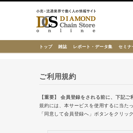
{{ BaseInfo.shop_name }}
トップ
雑誌
レポート・データ集
セミナ
ご利用規約
【重要】 会員登録をされる前に、下記ご
規約には、本サービスを使用するに当た
「同意して会員登録へ」ボタンをクリッ