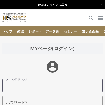
DCSオンラインに戻る
{{ BaseInfo.shop_name }}
トップ
雑誌
レポート・データ集
セミナー
限定企画品
MYページ(ログイン)
account_circle
メールアドレス
パスワード