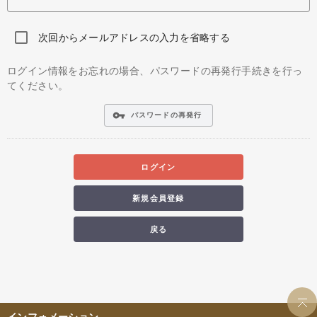
次回からメールアドレスの入力を省略する
ログイン情報をお忘れの場合、パスワードの再発行手続きを行っ
てください。
vpn_key
パスワードの再発行
ログイン
新規会員登録
戻る
インフォメーション