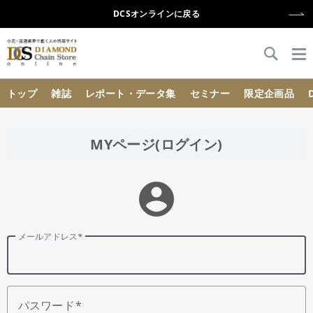
DCSオンラインに戻る
{{ BaseInfo.shop_name }}
トップ
雑誌
レポート・データ集
セミナー
限定企画品
MYページ(ログイン)
account_circle
メールアドレス
パスワード