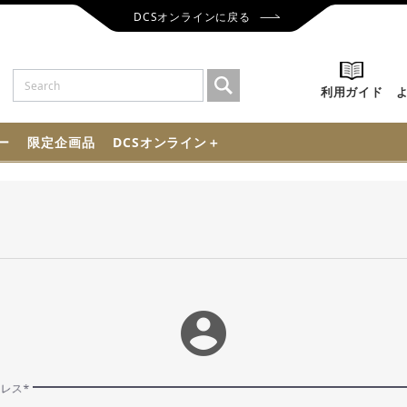
DCSオンラインに戻る
利用ガイド
ー
限定企画品
DCSオンライン＋
account_circle
ドレス