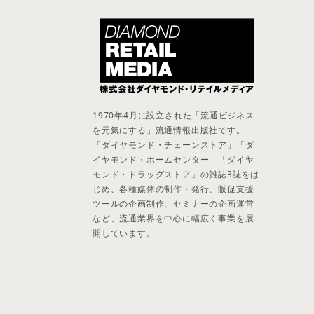
1970年4月に設立された「流通ビジネス
を元気にする」流通情報出版社です。
「ダイヤモンド・チェーンストア」「ダ
イヤモンド・ホームセンター」「ダイヤ
モンド・ドラッグストア」の雑誌3誌をは
じめ、各種媒体の制作・発行、販促支援
ツールの企画制作、セミナーの企画運営
など、流通業界を中心に幅広く事業を展
開しています。