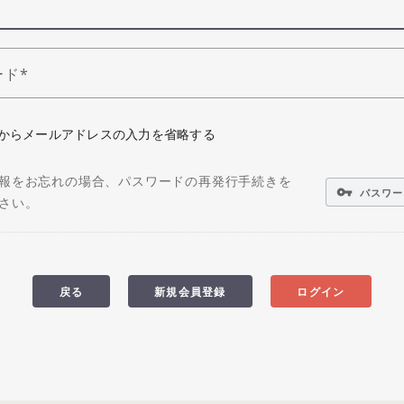
ード
からメールアドレスの入力を省略する
報をお忘れの場合、パスワードの再発行手続きを
vpn_key
パスワー
さい。
戻る
新規会員登録
ログイン