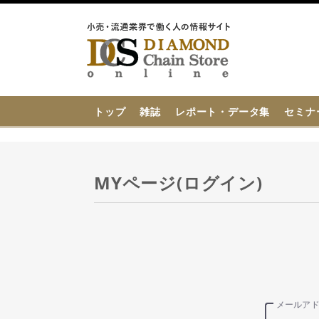
{{ BaseInfo.shop_name }}
トップ
雑誌
レポート・データ集
セミナ
MYページ(ログイン)
メールア