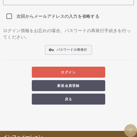
次回からメールアドレスの入力を省略する
ログイン情報をお忘れの場合、パスワードの再発行手続きを行っ
てください。
vpn_key
パスワードの再発行
ログイン
新規会員登録
戻る
インフォメーション