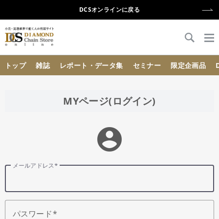
DCSオンラインに戻る
{{ BaseInfo.shop_name }}
トップ
雑誌
レポート・データ集
セミナー
限定企画品
MYページ(ログイン)
account_circle
メールアドレス
パスワード