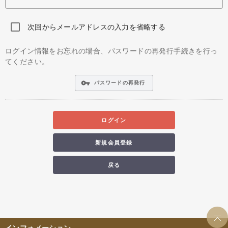
次回からメールアドレスの入力を省略する
ログイン情報をお忘れの場合、パスワードの再発行手続きを行っ
てください。
vpn_key
パスワードの再発行
ログイン
新規会員登録
戻る
インフォメーション