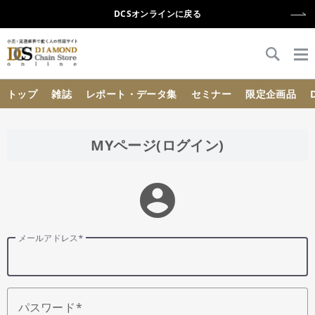
DCSオンラインに戻る
{{ BaseInfo.shop_name }}
トップ
雑誌
レポート・データ集
セミナー
限定企画品
MYページ(ログイン)
account_circle
メールアドレス
パスワード