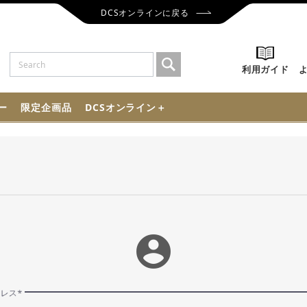
DCSオンラインに戻る
利用ガイド
ー
限定企画品
DCSオンライン＋
account_circle
ドレス