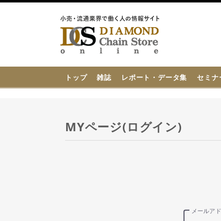
{{ BaseInfo.shop_name }}
トップ
雑誌
レポート・データ集
セミナ
MYページ(ログイン)
メールア