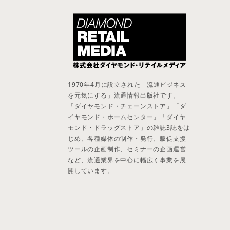
1970年4月に設立された「流通ビジネス
を元気にする」流通情報出版社です。
「ダイヤモンド・チェーンストア」「ダ
イヤモンド・ホームセンター」「ダイヤ
モンド・ドラッグストア」の雑誌3誌をは
じめ、各種媒体の制作・発行、販促支援
ツールの企画制作、セミナーの企画運営
など、流通業界を中心に幅広く事業を展
開しています。