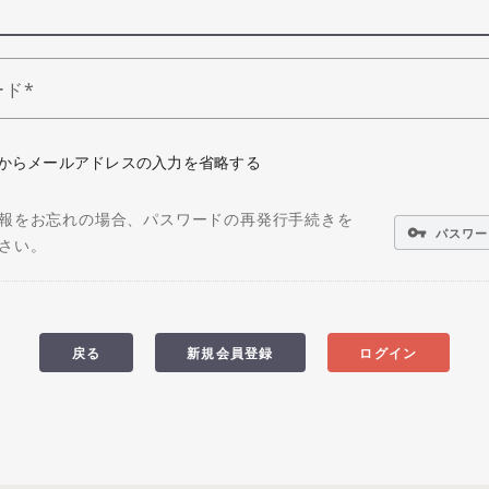
ード
からメールアドレスの入力を省略する
報をお忘れの場合、パスワードの再発行手続きを
vpn_key
パスワー
さい。
戻る
新規会員登録
ログイン