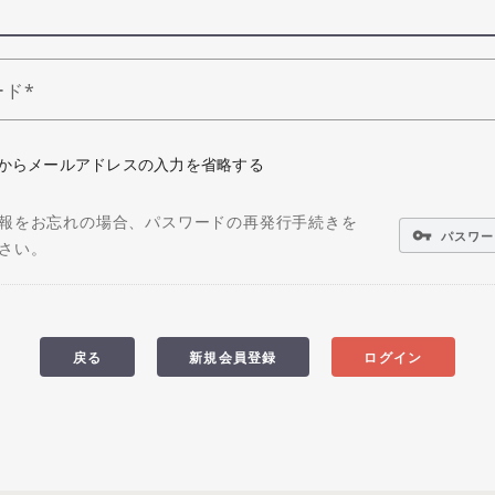
ード
からメールアドレスの入力を省略する
報をお忘れの場合、パスワードの再発行手続きを
vpn_key
パスワー
さい。
戻る
新規会員登録
ログイン