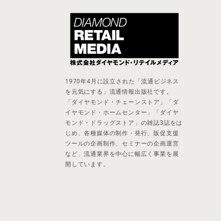
1970年4月に設立された「流通ビジネス
を元気にする」流通情報出版社です。
「ダイヤモンド・チェーンストア」「ダ
イヤモンド・ホームセンター」「ダイヤ
モンド・ドラッグストア」の雑誌3誌をは
じめ、各種媒体の制作・発行、販促支援
ツールの企画制作、セミナーの企画運営
など、流通業界を中心に幅広く事業を展
開しています。