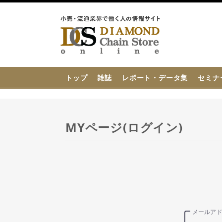
{{ BaseInfo.shop_name }}
トップ
雑誌
レポート・データ集
セミナ
MYページ(ログイン)
メールア