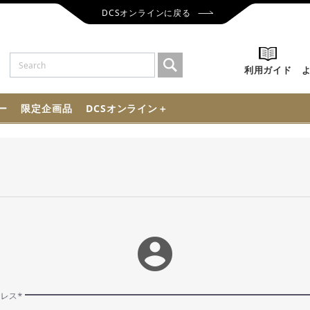
DCSオンラインに戻る
利用ガイド
ー
限定企画品
DCSオンライン＋
account_circle
ドレス