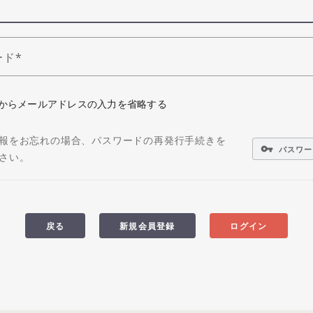
ード
からメールアドレスの入力を省略する
報をお忘れの場合、パスワードの再発行手続きを
vpn_key
パスワー
さい。
戻る
新規会員登録
ログイン