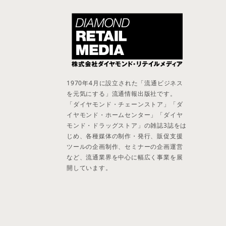
1970年4月に設立された「流通ビジネス
を元気にする」流通情報出版社です。
「ダイヤモンド・チェーンストア」「ダ
イヤモンド・ホームセンター」「ダイヤ
モンド・ドラッグストア」の雑誌3誌をは
じめ、各種媒体の制作・発行、販促支援
ツールの企画制作、セミナーの企画運営
など、流通業界を中心に幅広く事業を展
開しています。