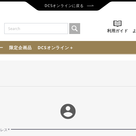
DCSオンラインに戻る
利用ガイド
ー
限定企画品
DCSオンライン＋
account_circle
ドレス