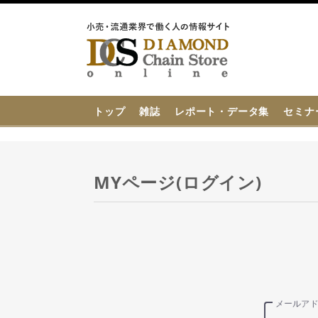
{{ BaseInfo.shop_name }}
トップ
雑誌
レポート・データ集
セミナ
MYページ(ログイン)
メールア