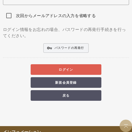
次回からメールアドレスの入力を省略する
ログイン情報をお忘れの場合、パスワードの再発行手続きを行っ
てください。
vpn_key
パスワードの再発行
ログイン
新規会員登録
戻る
インフォメーション