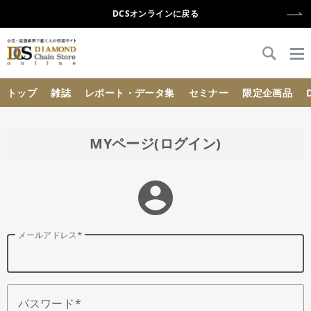
DCSオンラインに戻る
{{ BaseInfo.shop_name }}
トップ
雑誌
レポート・データ集
セミナー
限定企画品
MYページ(ログイン)
account_circle
メールアドレス
パスワード