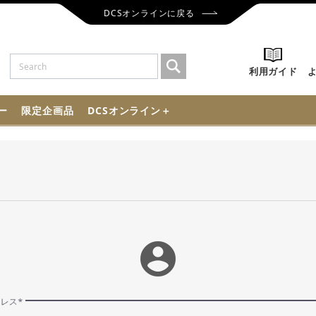
DCSオンラインに戻る
利用ガイド
ー
限定企画品
DCSオンライン＋
account_circle
ドレス