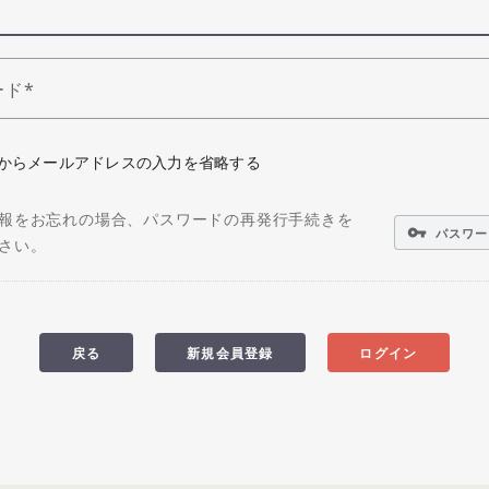
ード
からメールアドレスの入力を省略する
報をお忘れの場合、パスワードの再発行手続きを
vpn_key
パスワー
さい。
戻る
新規会員登録
ログイン