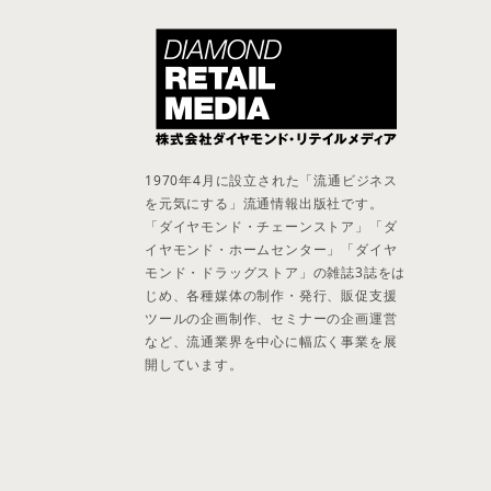
1970年4月に設立された「流通ビジネス
を元気にする」流通情報出版社です。
「ダイヤモンド・チェーンストア」「ダ
イヤモンド・ホームセンター」「ダイヤ
モンド・ドラッグストア」の雑誌3誌をは
じめ、各種媒体の制作・発行、販促支援
ツールの企画制作、セミナーの企画運営
など、流通業界を中心に幅広く事業を展
開しています。