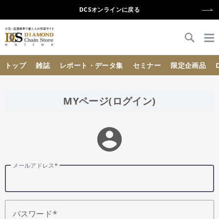
DCSオンラインに戻る
{{ BaseInfo.shop_name }}
トップ
雑誌
レポート・データ集
セミナー
限定企画品
MYページ(ログイン)
account_circle
メールアドレス
パスワード