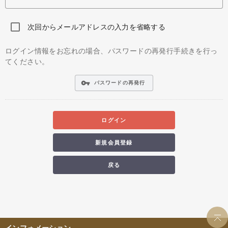
次回からメールアドレスの入力を省略する
ログイン情報をお忘れの場合、パスワードの再発行手続きを行っ
てください。
vpn_key
パスワードの再発行
ログイン
新規会員登録
戻る
インフォメーション