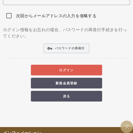
次回からメールアドレスの入力を省略する
ログイン情報をお忘れの場合、パスワードの再発行手続きを行っ
てください。
vpn_key
パスワードの再発行
ログイン
新規会員登録
戻る
インフォメーション