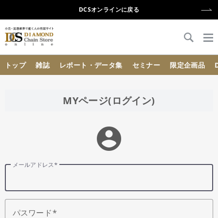
DCSオンラインに戻る
{{ BaseInfo.shop_name }}
トップ
雑誌
レポート・データ集
セミナー
限定企画品
MYページ(ログイン)
account_circle
メールアドレス
パスワード