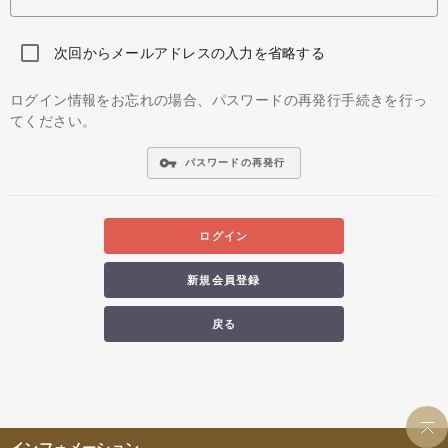
次回からメールアドレスの入力を省略する
ログイン情報をお忘れの場合、パスワードの再発行手続きを行っ
てください。
vpn_key
パスワードの再発行
ログイン
新規会員登録
戻る
インフォメーション