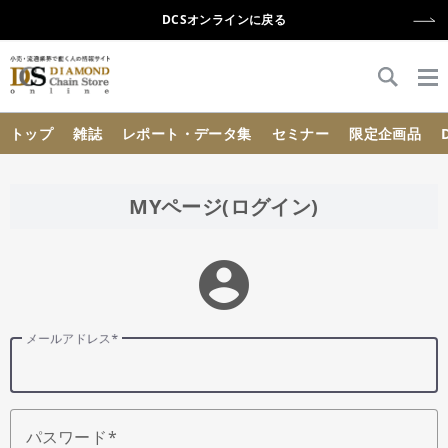
DCSオンラインに戻る
{{ BaseInfo.shop_name }}
トップ
雑誌
レポート・データ集
セミナー
限定企画品
MYページ(ログイン)
account_circle
メールアドレス
パスワード