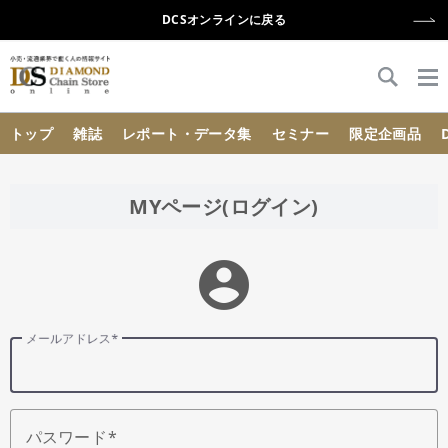
DCSオンラインに戻る
{{ BaseInfo.shop_name }}
トップ
雑誌
レポート・データ集
セミナー
限定企画品
MYページ(ログイン)
account_circle
メールアドレス
パスワード