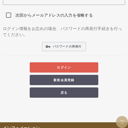
次回からメールアドレスの入力を省略する
ログイン情報をお忘れの場合、パスワードの再発行手続きを行っ
てください。
vpn_key
パスワードの再発行
ログイン
新規会員登録
戻る
インフォメーション