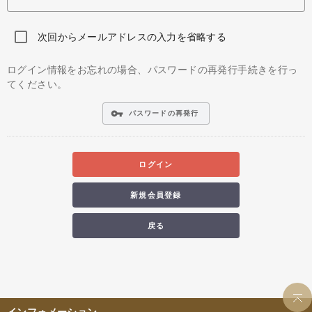
次回からメールアドレスの入力を省略する
ログイン情報をお忘れの場合、パスワードの再発行手続きを行っ
てください。
vpn_key
パスワードの再発行
ログイン
新規会員登録
戻る
インフォメーション