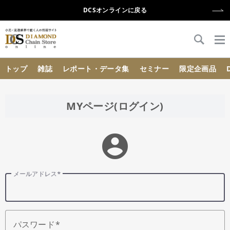
DCSオンラインに戻る
{{ BaseInfo.shop_name }}
トップ
雑誌
レポート・データ集
セミナー
限定企画品
MYページ(ログイン)
account_circle
メールアドレス
パスワード