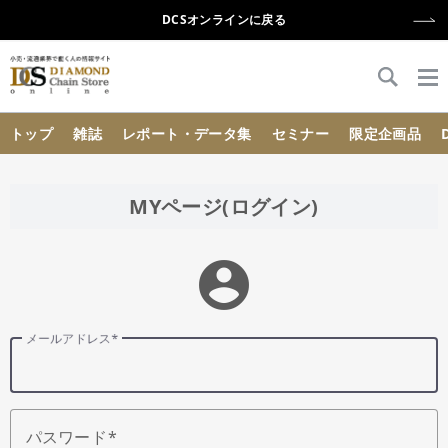
DCSオンラインに戻る
{{ BaseInfo.shop_name }}
トップ
雑誌
レポート・データ集
セミナー
限定企画品
MYページ(ログイン)
account_circle
メールアドレス
パスワード