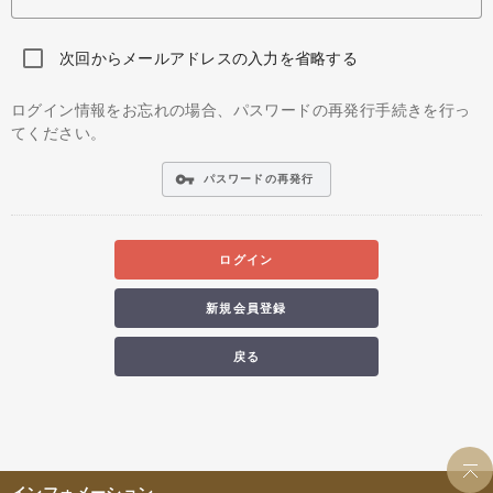
次回からメールアドレスの入力を省略する
ログイン情報をお忘れの場合、パスワードの再発行手続きを行っ
てください。
vpn_key
パスワードの再発行
ログイン
新規会員登録
戻る
インフォメーション