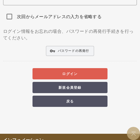
次回からメールアドレスの入力を省略する
ログイン情報をお忘れの場合、パスワードの再発行手続きを行っ
てください。
vpn_key
パスワードの再発行
ログイン
新規会員登録
戻る
インフォメーション