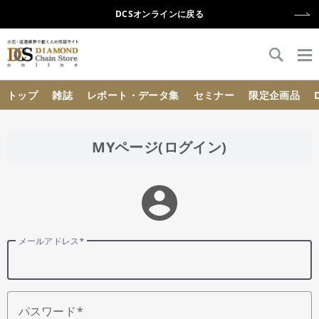
DCSオンラインに戻る
{{ BaseInfo.shop_name }}
トップ
雑誌
レポート・データ集
セミナー
限定企画品
MYページ(ログイン)
account_circle
メールアドレス
パスワード