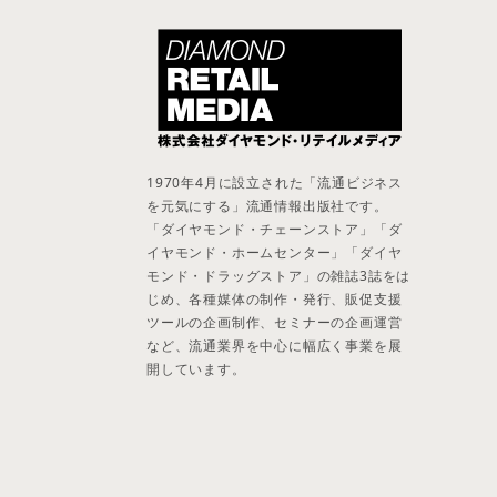
1970年4月に設立された「流通ビジネス
を元気にする」流通情報出版社です。
「ダイヤモンド・チェーンストア」「ダ
イヤモンド・ホームセンター」「ダイヤ
モンド・ドラッグストア」の雑誌3誌をは
じめ、各種媒体の制作・発行、販促支援
ツールの企画制作、セミナーの企画運営
など、流通業界を中心に幅広く事業を展
開しています。