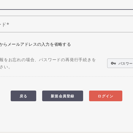
ード
からメールアドレスの入力を省略する
報をお忘れの場合、パスワードの再発行手続きを
vpn_key
パスワー
さい。
戻る
新規会員登録
ログイン