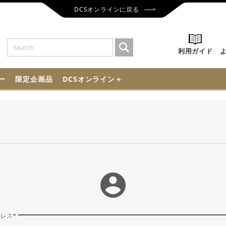
DCSオンラインに戻る
利用ガイド
ー
限定企画品
DCSオンライン＋
account_circle
ドレス