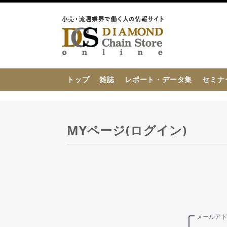
{{ BaseInfo.shop_name }}
トップ
雑誌
レポート・データ集
セミナ
MYページ(ログイン)
メールア