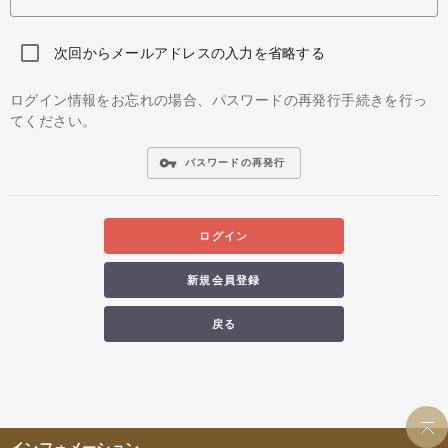
次回からメールアドレスの入力を省略する
ログイン情報をお忘れの場合、パスワードの再発行手続きを行っ
てください。
vpn_key
パスワードの再発行
ログイン
新規会員登録
戻る
インフォメーション