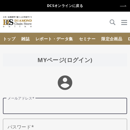
DCSオンラインに戻る
{{ BaseInfo.shop_name }}
トップ
雑誌
レポート・データ集
セミナー
限定企画品
MYページ(ログイン)
account_circle
メールアドレス
パスワード