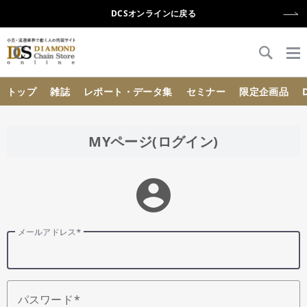
DCSオンラインに戻る
{{ BaseInfo.shop_name }}
トップ
雑誌
レポート・データ集
セミナー
限定企画品
MYページ(ログイン)
account_circle
メールアドレス
パスワード