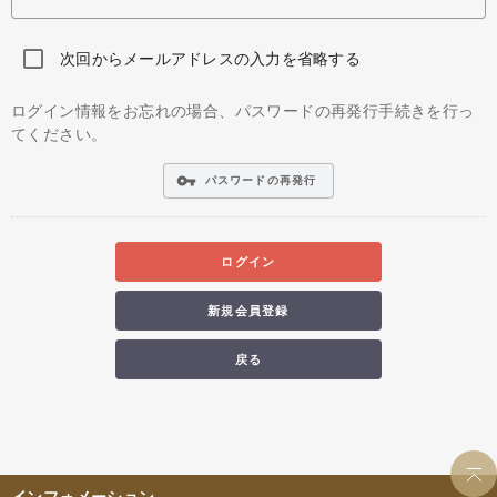
次回からメールアドレスの入力を省略する
ログイン情報をお忘れの場合、パスワードの再発行手続きを行っ
てください。
vpn_key
パスワードの再発行
ログイン
新規会員登録
戻る
インフォメーション