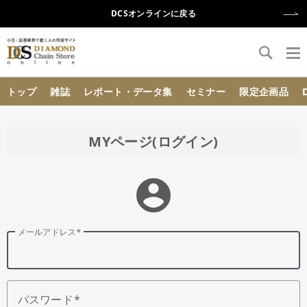
DCSオンラインに戻る
{{ BaseInfo.shop_name }}
トップ
雑誌
レポート・データ集
セミナー
限定企画品
MYページ(ログイン)
account_circle
メールアドレス
パスワード