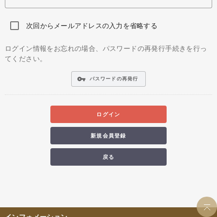
次回からメールアドレスの入力を省略する
ログイン情報をお忘れの場合、パスワードの再発行手続きを行っ
てください。
vpn_key
パスワードの再発行
ログイン
新規会員登録
戻る
インフォメーション