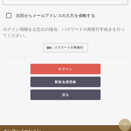
次回からメールアドレスの入力を省略する
ログイン情報をお忘れの場合、パスワードの再発行手続きを行っ
てください。
vpn_key
パスワードの再発行
ログイン
新規会員登録
戻る
インフォメーション