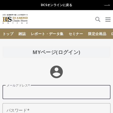
DCSオンラインに戻る
{{ BaseInfo.shop_name }}
トップ
雑誌
レポート・データ集
セミナー
限定企画品
MYページ(ログイン)
account_circle
メールアドレス
パスワード