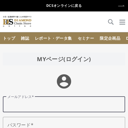
DCSオンラインに戻る
{{ BaseInfo.shop_name }}
トップ
雑誌
レポート・データ集
セミナー
限定企画品
MYページ(ログイン)
account_circle
メールアドレス
パスワード