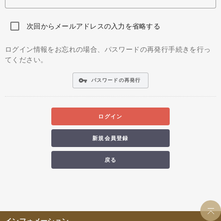
次回からメールアドレスの入力を省略する
ログイン情報をお忘れの場合、パスワードの再発行手続きを行っ
てください。
vpn_key
パスワードの再発行
ログイン
新規会員登録
戻る
インフォメーション