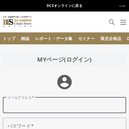
DCSオンラインに戻る
{{ BaseInfo.shop_name }}
トップ
雑誌
レポート・データ集
セミナー
限定企画品
MYページ(ログイン)
account_circle
メールアドレス
パスワード