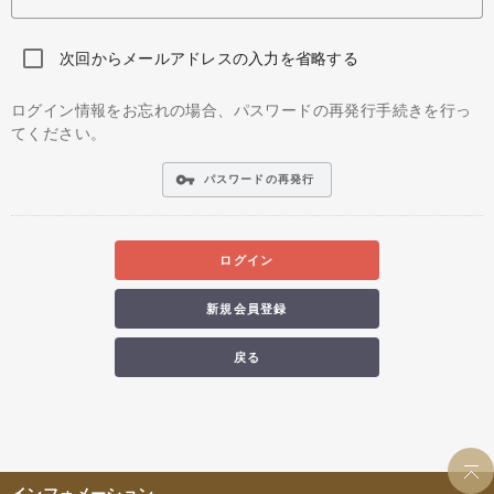
次回からメールアドレスの入力を省略する
ログイン情報をお忘れの場合、パスワードの再発行手続きを行っ
てください。
vpn_key
パスワードの再発行
ログイン
新規会員登録
戻る
インフォメーション