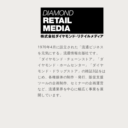
1970年4月に設立された「流通ビジネス
を元気にする」流通情報出版社です。
「ダイヤモンド・チェーンストア」「ダ
イヤモンド・ホームセンター」「ダイヤ
モンド・ドラッグストア」の雑誌3誌をは
じめ、各種媒体の制作・発行、販促支援
ツールの企画制作、セミナーの企画運営
など、流通業界を中心に幅広く事業を展
開しています。