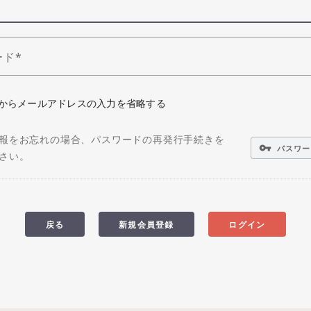
ード
からメールアドレスの入力を省略する
報をお忘れの場合、パスワードの再発行手続きを
vpn_key
パスワー
さい。
戻る
新規会員登録
ログイン