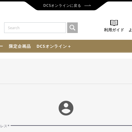
DCSオンラインに戻る
利用ガイド
ー
限定企画品
DCSオンライン＋
account_circle
ドレス