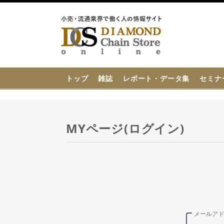
{{ BaseInfo.shop_name }}
トップ
雑誌
レポート・データ集
セミナ
MYページ(ログイン)
メールア