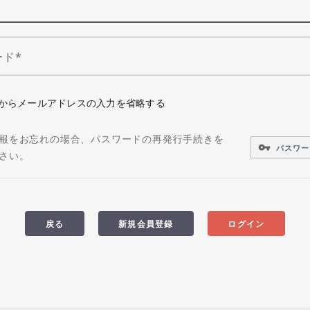
ード
からメールアドレスの入力を省略する
報をお忘れの場合、パスワードの再発行手続きを
vpn_key
パスワー
さい。
戻る
新規会員登録
ログイン