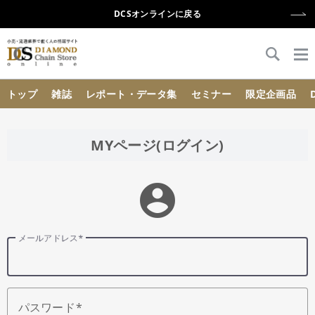
DCSオンラインに戻る
{{ BaseInfo.shop_name }}
トップ
雑誌
レポート・データ集
セミナー
限定企画品
MYページ(ログイン)
account_circle
メールアドレス
パスワード