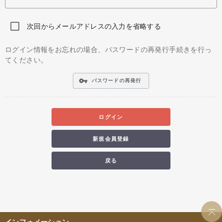
次回からメールアドレスの入力を省略する
ログイン情報をお忘れの場合、パスワードの再発行手続きを行っ
てください。
vpn_key
パスワードの再発行
ログイン
新規会員登録
戻る
インフォメーション