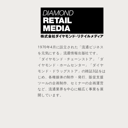
1970年4月に設立された「流通ビジネス
を元気にする」流通情報出版社です。
「ダイヤモンド・チェーンストア」「ダ
イヤモンド・ホームセンター」「ダイヤ
モンド・ドラッグストア」の雑誌3誌をは
じめ、各種媒体の制作・発行、販促支援
ツールの企画制作、セミナーの企画運営
など、流通業界を中心に幅広く事業を展
開しています。