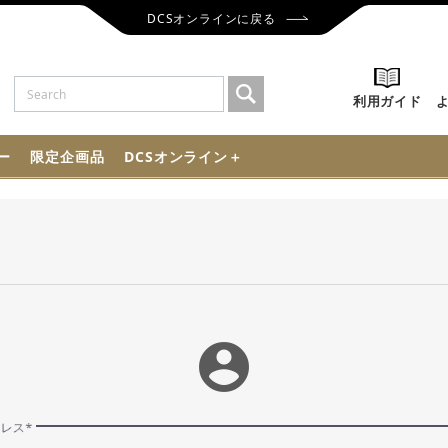
DCSオンラインに戻る
利用ガイド
ー
限定企画品
DCSオンライン＋
account_circle
ドレス