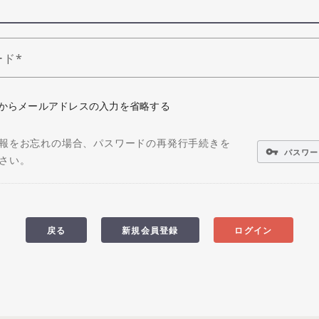
ード
からメールアドレスの入力を省略する
報をお忘れの場合、パスワードの再発行手続きを
vpn_key
パスワー
さい。
戻る
新規会員登録
ログイン