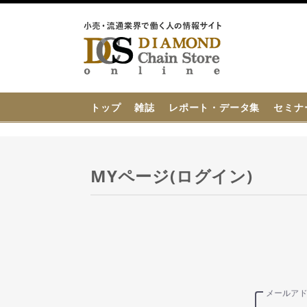
{{ BaseInfo.shop_name }}
トップ
雑誌
レポート・データ集
セミナ
MYページ(ログイン)
メールア