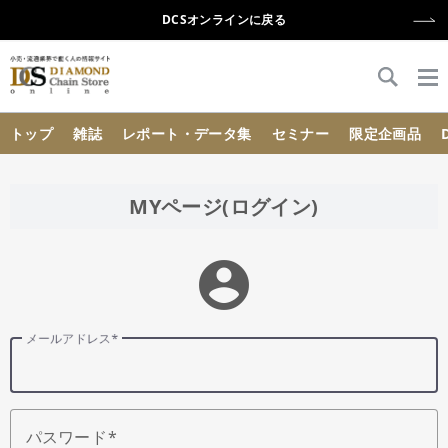
DCSオンラインに戻る
{{ BaseInfo.shop_name }}
トップ
雑誌
レポート・データ集
セミナー
限定企画品
MYページ(ログイン)
account_circle
メールアドレス
パスワード