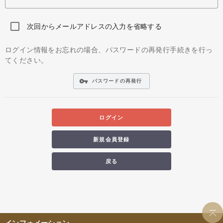
次回からメールアドレスの入力を省略する
ログイン情報をお忘れの場合、パスワードの再発行手続きを行っ
てください。
vpn_key
パスワードの再発行
ログイン
新規会員登録
戻る
インフォメーション