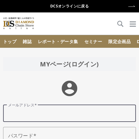
DCSオンラインに戻る
{{ BaseInfo.shop_name }}
トップ
雑誌
レポート・データ集
セミナー
限定企画品
MYページ(ログイン)
account_circle
メールアドレス
パスワード