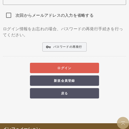
次回からメールアドレスの入力を省略する
ログイン情報をお忘れの場合、パスワードの再発行手続きを行っ
てください。
vpn_key
パスワードの再発行
ログイン
新規会員登録
戻る
インフォメーション