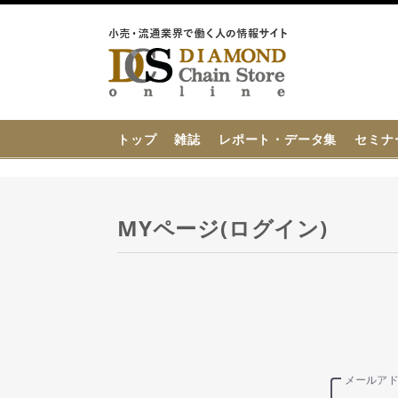
{{ BaseInfo.shop_name }}
トップ
雑誌
レポート・データ集
セミナ
MYページ(ログイン)
メールア