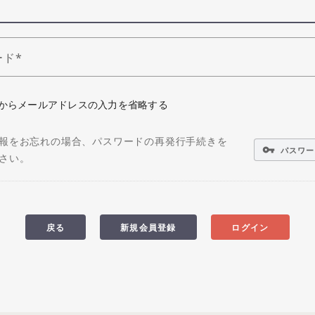
ード
からメールアドレスの入力を省略する
報をお忘れの場合、パスワードの再発行手続きを
vpn_key
パスワー
さい。
戻る
新規会員登録
ログイン