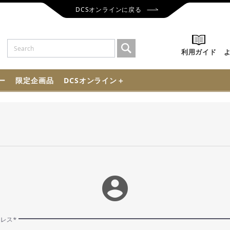
DCSオンラインに戻る
利用ガイド
ー
限定企画品
DCSオンライン＋
account_circle
ドレス