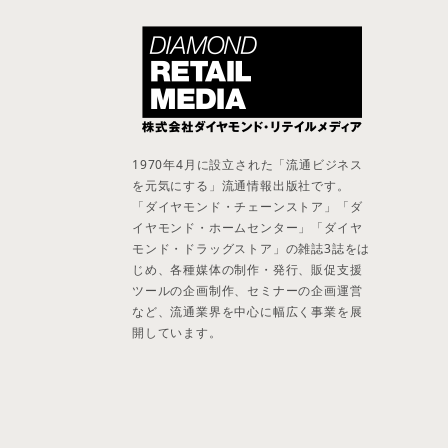
1970年4月に設立された「流通ビジネス
を元気にする」流通情報出版社です。
「ダイヤモンド・チェーンストア」「ダ
イヤモンド・ホームセンター」「ダイヤ
モンド・ドラッグストア」の雑誌3誌をは
じめ、各種媒体の制作・発行、販促支援
ツールの企画制作、セミナーの企画運営
など、流通業界を中心に幅広く事業を展
開しています。