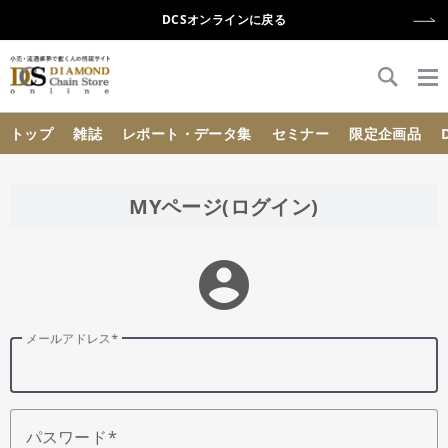
DCSオンラインに戻る
{{ BaseInfo.shop_name }}
トップ
雑誌
レポート・データ集
セミナー
限定企画品
MYページ(ログイン)
account_circle
メールアドレス
パスワード