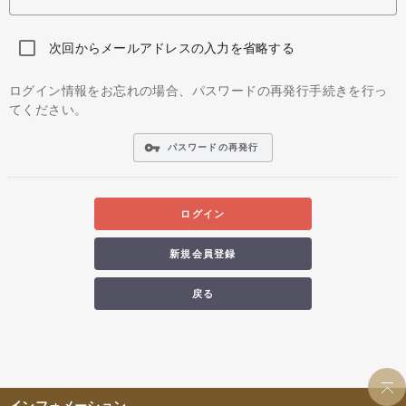
次回からメールアドレスの入力を省略する
ログイン情報をお忘れの場合、パスワードの再発行手続きを行っ
てください。
vpn_key
パスワードの再発行
ログイン
新規会員登録
戻る
インフォメーション