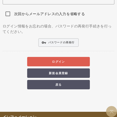
次回からメールアドレスの入力を省略する
ログイン情報をお忘れの場合、パスワードの再発行手続きを行っ
てください。
vpn_key
パスワードの再発行
ログイン
新規会員登録
戻る
インフォメーション