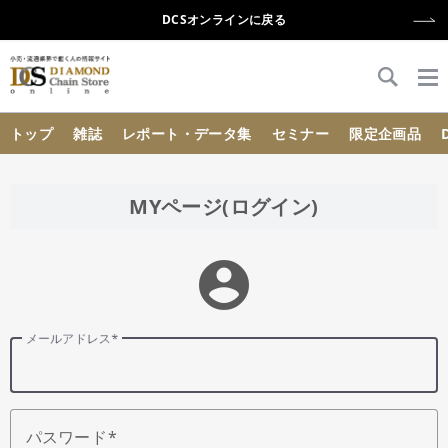
DCSオンラインに戻る
{{ BaseInfo.shop_name }}
トップ
雑誌
レポート・データ集
セミナー
限定企画品
MYページ(ログイン)
account_circle
メールアドレス
パスワード