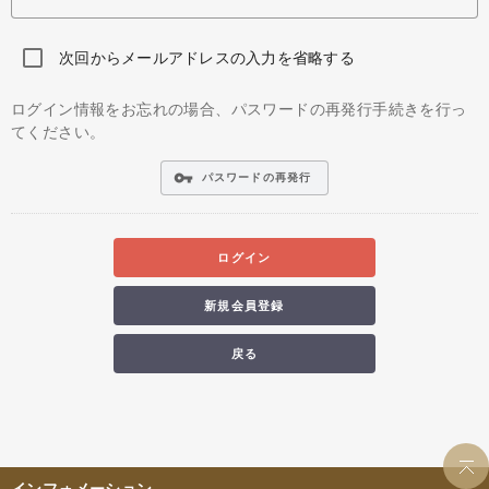
次回からメールアドレスの入力を省略する
ログイン情報をお忘れの場合、パスワードの再発行手続きを行っ
てください。
vpn_key
パスワードの再発行
ログイン
新規会員登録
戻る
インフォメーション