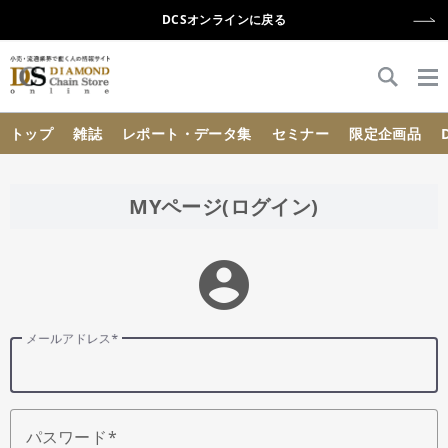
DCSオンラインに戻る
{{ BaseInfo.shop_name }}
トップ
雑誌
レポート・データ集
セミナー
限定企画品
MYページ(ログイン)
account_circle
メールアドレス
パスワード