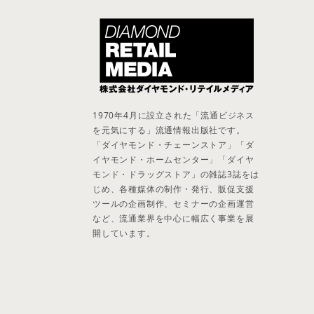
1970年4月に設立された「流通ビジネス
を元気にする」流通情報出版社です。
「ダイヤモンド・チェーンストア」「ダ
イヤモンド・ホームセンター」「ダイヤ
モンド・ドラッグストア」の雑誌3誌をは
じめ、各種媒体の制作・発行、販促支援
ツールの企画制作、セミナーの企画運営
など、流通業界を中心に幅広く事業を展
開しています。