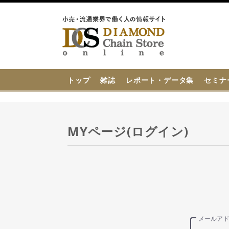
{{ BaseInfo.shop_name }}
トップ
雑誌
レポート・データ集
セミナ
MYページ(ログイン)
メールア