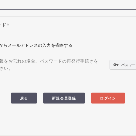
ード
からメールアドレスの入力を省略する
報をお忘れの場合、パスワードの再発行手続きを
vpn_key
パスワー
さい。
戻る
新規会員登録
ログイン