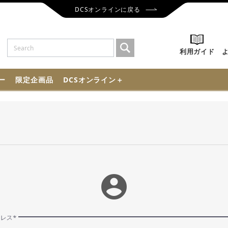
DCSオンラインに戻る
利用ガイド
ー
限定企画品
DCSオンライン＋
account_circle
ドレス