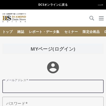
DCSオンラインに戻る
{{ BaseInfo.shop_name }}
トップ
雑誌
レポート・データ集
セミナー
限定企画品
MYページ(ログイン)
account_circle
メールアドレス
パスワード