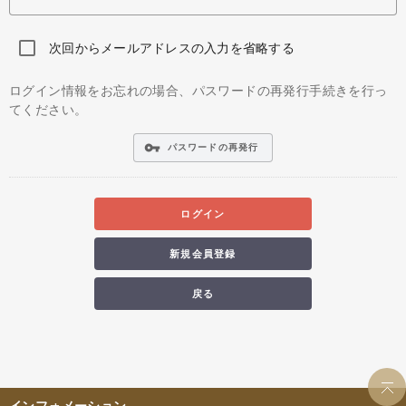
次回からメールアドレスの入力を省略する
ログイン情報をお忘れの場合、パスワードの再発行手続きを行っ
てください。
vpn_key
パスワードの再発行
ログイン
新規会員登録
戻る
インフォメーション