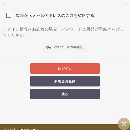
次回からメールアドレスの入力を省略する
ログイン情報をお忘れの場合、パスワードの再発行手続きを行っ
てください。
vpn_key
パスワードの再発行
ログイン
新規会員登録
戻る
インフォメーション