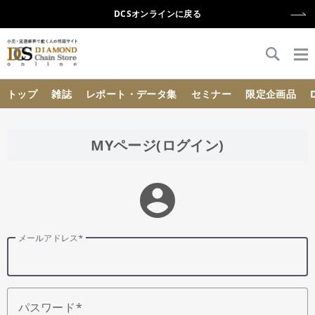
DCSオンラインに戻る
{{ BaseInfo.shop_name }}
トップ
雑誌
レポート・データ集
セミナー
限定企画品
MYページ(ログイン)
account_circle
メールアドレス
パスワード