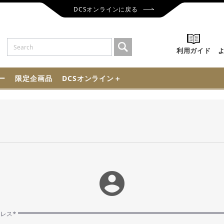
DCSオンラインに戻る
利用ガイド
ー
限定企画品
DCSオンライン＋
account_circle
ドレス