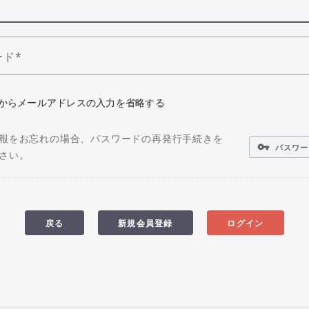
ード
からメールアドレスの入力を省略する
報をお忘れの場合、パスワードの再発行手続きを
vpn_key
パスワー
さい。
戻る
新規会員登録
ログイン