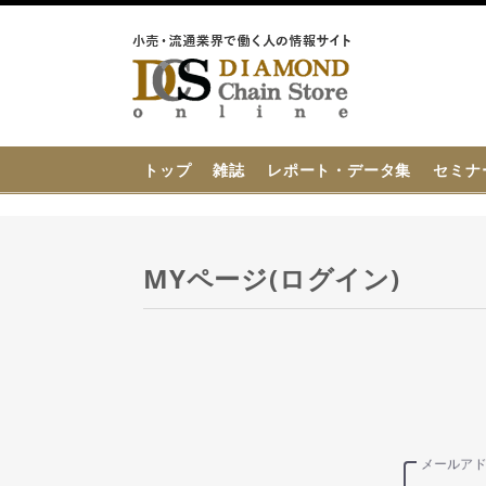
{{ BaseInfo.shop_name }}
トップ
雑誌
レポート・データ集
セミナ
MYページ(ログイン)
メールア