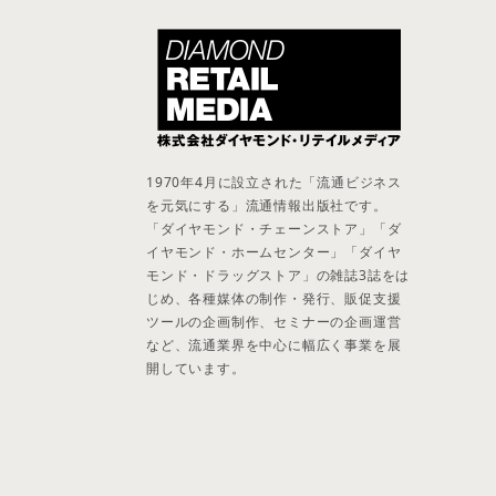
1970年4月に設立された「流通ビジネス
を元気にする」流通情報出版社です。
「ダイヤモンド・チェーンストア」「ダ
イヤモンド・ホームセンター」「ダイヤ
モンド・ドラッグストア」の雑誌3誌をは
じめ、各種媒体の制作・発行、販促支援
ツールの企画制作、セミナーの企画運営
など、流通業界を中心に幅広く事業を展
開しています。